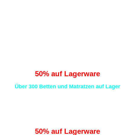
Minuten
0
0
0
0
Sekunden
Traumhaft schlafen
statt Schafe zählen
50
% auf Lagerware
Über 300 Betten und Matratzen auf Lager
Traumhaft schlafen
statt Schafe zählen
50
% auf Lagerware