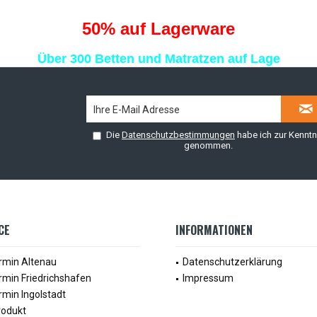
50
% auf Lagerware
Über 300 Betten und Matratzen auf Lage
Die
Datenschutzbestimmungen
habe ich zur Kenntn
genommen.
CE
INFORMATIONEN
rmin Altenau
Datenschutzerklärung
rmin Friedrichshafen
Impressum
min Ingolstadt
rodukt