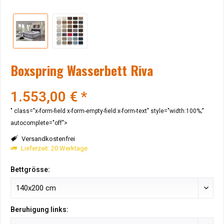
Boxspring Wasserbett Riva
1.553,00 € *
" class="x-form-field x-form-empty-field x-form-text" style="width:100%;"
autocomplete="off">
Versandkostenfrei
Lieferzeit: 20 Werktage
Bettgrösse:
Beruhigung links: