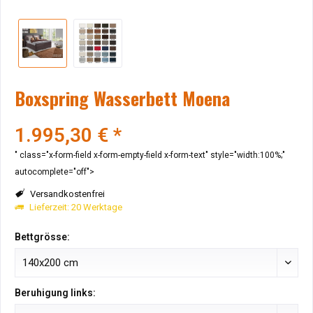
Boxspring Wasserbett Moena
1.995,30 € *
" class="x-form-field x-form-empty-field x-form-text" style="width:100%;"
autocomplete="off">
Versandkostenfrei
Lieferzeit: 20 Werktage
Bettgrösse:
Beruhigung links: