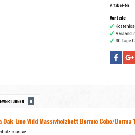
Artikel-Nr.:
Vorteile
Kostenlose
Versand i
30 Tage G
EWERTUNGEN
0
a Oak-Line Wild Massivholzbett Bormio Cobo/Dorma 
henholz massiv