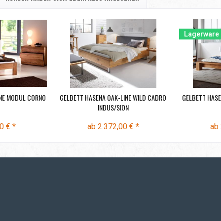
Lagerware 
INE MODUL CORNO
GELBETT HASENA OAK-LINE WILD CADRO
GELBETT HASE
INDUS/SION
0 € *
ab 2.372,00 € *
ab 