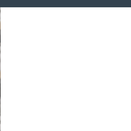
0
0
0
0
0
0
Tage
0
0
0
0
Stunden
0
0
0
0
Minuten
0
0
0
0
Sekunden