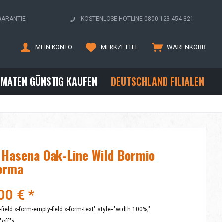
GARANTIE
KOSTENLOSE HOTLINE 0800 123 454 321
MEIN KONTO
MERKZETTEL
WARENKORB
OMATEN GÜNSTIG KAUFEN
DEUTSCHLAND FILIALEN
 Hasena Oak-Line Wild Bormio
orma
00 € *
-field x-form-empty-field x-form-text" style="width:100%;"
off">