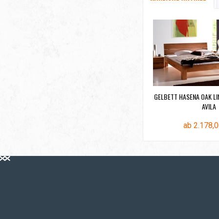
GELBETT HASENA OAK L
AVILA
ab 2.178,0