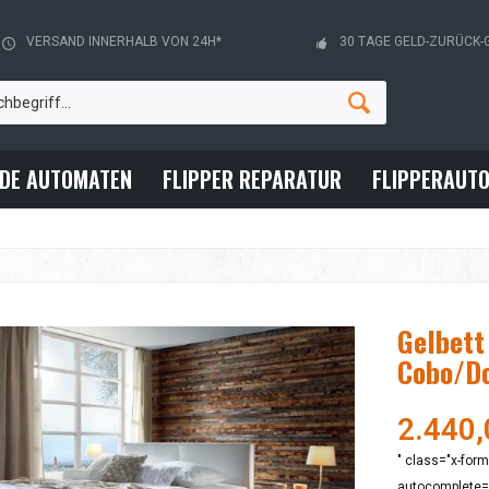
VERSAND INNERHALB VON 24H*
30 TAGE GELD-ZURÜCK-
ADE AUTOMATEN
FLIPPER REPARATUR
FLIPPERAUT
Gelbett
Cobo/D
2.440,
" class="x-form
autocomplete="